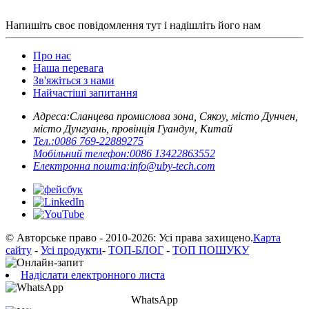
Напишіть своє повідомлення тут і надішліть його нам
Про нас
Наша перевага
Зв'яжіться з нами
Найчастіші запитання
Адреса:
Сланцева промислова зона, Сякоу, місто Дунчен,
місто Дунгуань, провінція Гуандун, Китай
Тел.:
0086 769-22889275
Мобільний телефон:
0086 13422863552
Електронна пошта:
info@uby-tech.com
© Авторське право - 2010-2026: Усі права захищено.
Карта
сайту
-
Усі продукти
-
ТОП-БЛОГ
-
ТОП ПОШУКУ
Надіслати електронного листа
WhatsApp