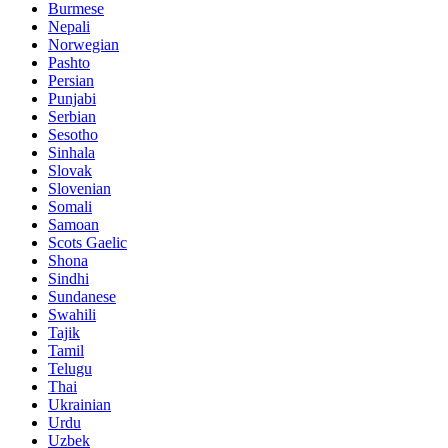
Burmese
Nepali
Norwegian
Pashto
Persian
Punjabi
Serbian
Sesotho
Sinhala
Slovak
Slovenian
Somali
Samoan
Scots Gaelic
Shona
Sindhi
Sundanese
Swahili
Tajik
Tamil
Telugu
Thai
Ukrainian
Urdu
Uzbek