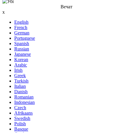
Вечат
x
English
French
German
Portuguese
Spanish
Russian
Japanese
Korean
Arabic
Irish
Greek
Turkish
Italian
Danish
Romanian
Indonesian
Czech
Afrikaans
Swedish
Polish
Basque