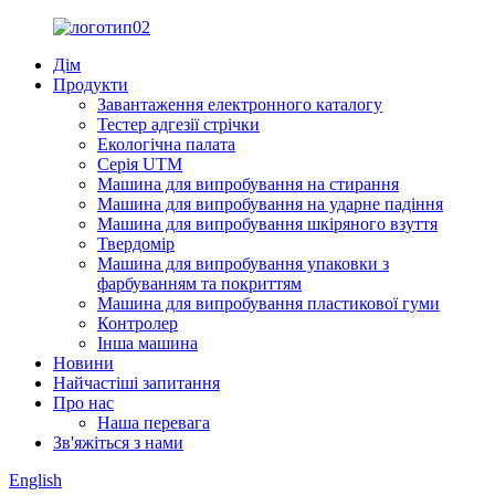
Дім
Продукти
Завантаження електронного каталогу
Тестер адгезії стрічки
Екологічна палата
Серія UTM
Машина для випробування на стирання
Машина для випробування на ударне падіння
Машина для випробування шкіряного взуття
Твердомір
Машина для випробування упаковки з
фарбуванням та покриттям
Машина для випробування пластикової гуми
Контролер
Інша машина
Новини
Найчастіші запитання
Про нас
Наша перевага
Зв'яжіться з нами
English