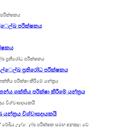
ල්ෙල්ඛ පරීක්ෂකය
ක්ෂකය
ල්ෙල්ඛ ප්‍රතිරෝධ පරීක්ෂකය
න්ය ශක්තිය පරීක්ෂා කිරීමේ යන්ත්‍රය
යන්ත්‍රය විශ්වාසදායකයි