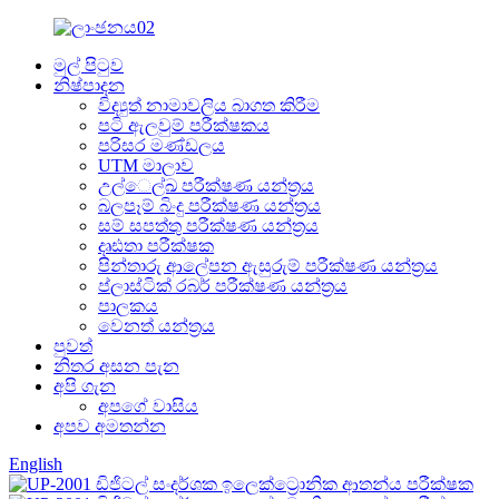
මුල් පිටුව
නිෂ්පාදන
විද්‍යුත් නාමාවලිය බාගත කිරීම
පටි ඇලවුම් පරීක්ෂකය
පරිසර මණ්ඩලය
UTM මාලාව
උල්ෙල්ඛ පරීක්ෂණ යන්ත්‍රය
බලපෑම් බිංදු පරීක්ෂණ යන්ත්‍රය
සම් සපත්තු පරීක්ෂණ යන්ත්‍රය
දෘඪතා පරීක්ෂක
පින්තාරු ආලේපන ඇසුරුම් පරීක්ෂණ යන්ත්‍රය
ප්ලාස්ටික් රබර් පරීක්ෂණ යන්ත්‍රය
පාලකය
වෙනත් යන්ත්‍රය
පුවත්
නිතර අසන පැන
අපි ගැන
අපගේ වාසිය
අපව අමතන්න
English