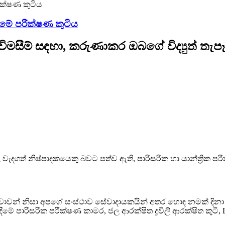
මේ පරීක්ෂණ කුටිය
 විමසීම් සඳහා, කරුණාකර ඔබගේ විද්‍යුත් ත
 වැදගත් නිෂ්පාදකයෙකු බවට පත්ව ඇති, පාරිසරික හා යාන්ත්‍රික 
වාවන් නිසා අපගේ සංස්ථාව සේවාදායකයින් අතර හොඳ නමක් දිනා
ඇවිදීමේ පාරිසරික පරීක්ෂණ කාමර, ජල ආරක්ෂිත දූවිලි ආරක්ෂිත කු