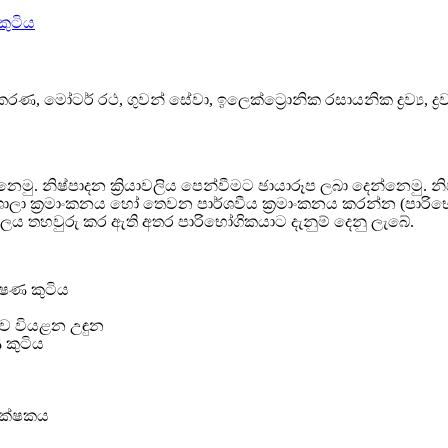
කරණ, මෝටර් රථ, ගුවන් සේවා, ඉලෙක්ට්‍රොනික රසායනික ද්‍රව්‍ය,
නෙමු. නිෂ්පාදන ක්‍රියාවලිය පෙන්වීමට ඡායාරූප ලබා දෙන්නෙමු. න
ා ක්‍රමාංකනය හෝ තෙවන පාර්ශවීය ක්‍රමාංකනය කරන්න (පාරිභෝගි
ාලය තහවුරු කර ඇති අතර පාරිභෝගිකයාට දැනුම් දෙනු ලැබේ.