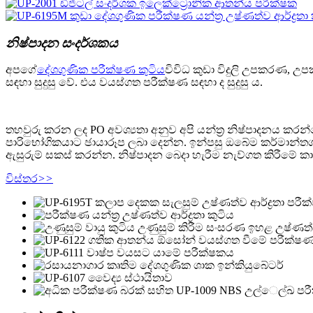
නිෂ්පාදන සංදර්ශකය
අපගේ
දේශගුණික පරීක්ෂණ කුටිය
විවිධ කුඩා විදුලි උපකරණ, උප
සඳහා සුදුසු වේ. එය වයස්ගත පරීක්ෂණ සඳහා ද සුදුසු ය.
තහවුරු කරන ලද PO අවශ්‍යතා අනුව අපි යන්ත්‍ර නිෂ්පාදනය කරන්
පාරිභෝගිකයාට ඡායාරූප ලබා දෙන්න. ඉන්පසු ඔබේම කර්මාන්තශාල
ඇසුරුම් සකස් කරන්න. නිෂ්පාදන බෙදා හැරීම නැව්ගත කිරීමේ ක
විස්තර
>>