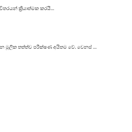
ිතරයන් ක්‍රියාත්මක කරයි...
 වන මූලික තත්ත්ව පරීක්ෂණ අයිතම වේ. වෙනස් ...