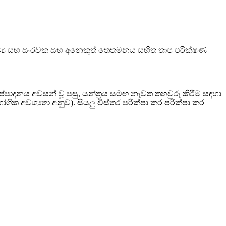
 ද්‍රව්‍ය සහ සංරචක සහ අනෙකුත් තෙතමනය සහිත තාප පරීක්ෂණ
ිෂ්පාදනය අවසන් වූ පසු, යන්ත්‍රය සමඟ නැවත තහවුරු කිරීම සඳහා
ක අවශ්‍යතා අනුව). සියලු විස්තර පරීක්ෂා කර පරීක්ෂා කර