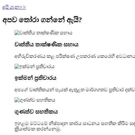
අපි ගැන
>>
අපව තෝරා ගන්නේ ඇයි?
වෘත්තීය තාක්ෂණික සහාය
අභිරුචිකරණය කළ පරීක්ෂණ උපකරණ කෙරෙහි අවධානය ය
ඉක්මන් ප්‍රතිචාරය
අපගේ වෘත්තිකයන් පැයක් ඇතුළත මාර්ගගතව ප්‍රතිචාර දක
ගුණත්ව සහතිකය
ඉහළම මට්ටමේ නිෂ්පාදන කාර්ය සාධනය සහතික කිරීම සඳහා 
ක්‍රියාත්මක කරන්නෙමු.