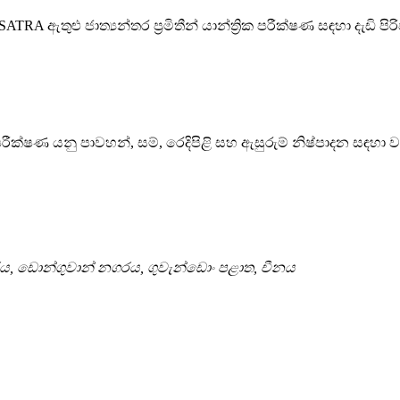
ඇතුළු ජාත්‍යන්තර ප්‍රමිතීන් යාන්ත්‍රික පරීක්ෂණ සඳහා දැඩි පිරිව
 පරීක්ෂණ යනු පාවහන්, සම්, රෙදිපිළි සහ ඇසුරුම් නිෂ්පාදන සඳහා
ය, ඩොන්ගුවාන් නගරය, ගුවැන්ඩොං පළාත, චීනය