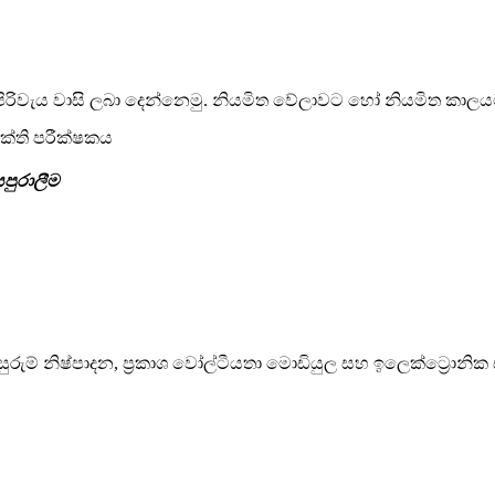
පිරිවැය වාසි ලබා දෙන්නෙමු. නියමිත වේලාවට හෝ නියමිත කාලයට
පුරාලීම
්‍ය, ඇසුරුම් නිෂ්පාදන, ප්‍රකාශ වෝල්ටීයතා මොඩියුල සහ ඉලෙක්ට්‍