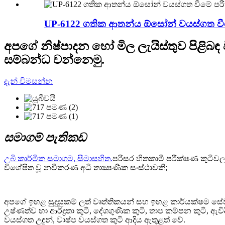
UP-6122 ගතික ආතන්ය ඕසෝන් වයස්ගත වී
අපගේ නිෂ්පාදන හෝ මිල ලැයිස්තුව පිළිබඳ
සම්බන්ධ වන්නෙමු.
දැන් විමසන්න
සමාගම් පැතිකඩ
උබි කාර්මික සමාගම, සීමාසහිත.
පරිසර හිතකාමී පරීක්ෂණ කුටිවල
විශේෂිත වූ නවීකරණ අධි තාක්‍ෂණික සංස්ථාවකි;
අපගේ ඉහළ සුදුසුකම් ලත් වෘත්තිකයන් සහ ඉහළ කාර්යක්ෂම සේ
උෂ්ණත්ව හා ආර්ද්‍රතා කුටි, දේශගුණික කුටි, තාප කම්පන කුටි, 
වයස්ගත උඳුන්, වාෂ්ප වයස්ගත කුටි ආදිය ඇතුළත් වේ.