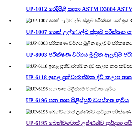
UP-1012 රෙදිපිළි සඳහා ASTM D3884 AS
UP-1007 තෙත් උල්ෙල්ඛ ස්ක්‍රබ් පරීක්ෂක
UP-8003 පරීක්ෂණ වර්ගය මූලික ඇලවුම් පර
UP-6118 ඉහළ ප්‍රතිචාරාත්මක ද්වි-කලාප ත
UP-6196 ඝන තාප පිළිස්සුම් වයස්ගත කුටිය
UP-6195 බෙන්ච්ටොප් උෂ්ණත්ව ආර්ද්‍රතා පර