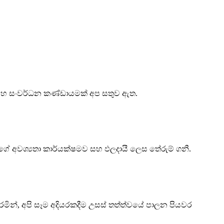
හ සංවර්ධන කණ්ඩායමක් අප සතුව ඇත.
ේ අවශ්‍යතා කාර්යක්ෂමව සහ ඵලදායී ලෙස තේරුම් ගනී.
මින්, අපි සෑම අදියරකදීම උසස් තත්ත්වයේ පාලන පියවර