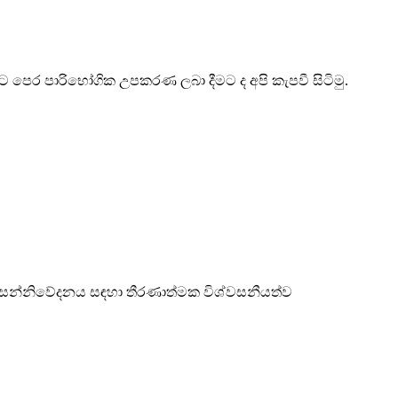
 පෙර පාරිභෝගික උපකරණ ලබා දීමට ද අපි කැපවී සිටිමු.
රොනික සන්නිවේදනය සඳහා තීරණාත්මක විශ්වසනීයත්ව