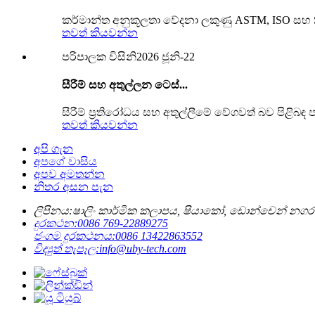
කර්මාන්ත අනුකූලතා වේදනා ලකුණු ASTM, ISO සහ SATRA 
තවත් කියවන්න
පරිපාලක විසිනි
2026 ජූනි-22
සීරීම් සහ අතුල්ලන ටෙස්...
සීරීම් ප්‍රතිරෝධය සහ අතුල්ලීමේ වේගවත් බව පිළිබඳ
තවත් කියවන්න
අපි ගැන
අපගේ වාසිය
අපව අමතන්න
නිතර අසන පැන
ලිපිනය:
ෂාලිං කාර්මික කලාපය, ෂියාකෝ, ඩොන්චෙන් නගර
දුරකථන:
0086 769-22889275
ජංගම දුරකථනය:
0086 13422863552
විද්‍යුත් තැපෑල:
info@uby-tech.com