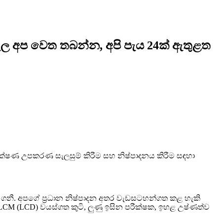
ැපෑල අප වෙත තබන්න, අපි පැය 24ක් ඇතුළත
පරීක්ෂණ උපකරණ සැලසුම් කිරීම සහ නිෂ්පාදනය කිරීම සඳහා
 ගනී. අපගේ ප්‍රධාන නිෂ්පාදන අතර වැඩසටහන්ගත කළ හැකි
ටි, LCM (LCD) වයස්ගත කුටි, ලුණු ඉසින පරීක්ෂක, ඉහළ උෂ්ණත්ව