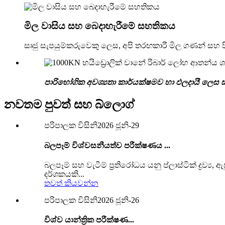
මිල වාසිය සහ බෙදාහැරීමේ සහතිකය
සෘජු සැපයුම්කරුවෙකු ලෙස, අපි තරඟකාරී මිල ගණන් සහ 
පාරිභෝගික අවශ්‍යතා කාර්යක්ෂමව හා ඵලදායී ලෙස ස
නවතම පුවත් සහ බ්ලොග්
පරිපාලක විසිනි
2026 ජූනි-29
බලපෑම් විශ්වසනීයත්ව පරීක්ෂණය ...
බලපෑම් සහ වැටීම් ප්‍රතිරෝධය යනු ප්ලාස්ටික් ද්‍රව
දර්ශකයකි...
තවත් කියවන්න
පරිපාලක විසිනි
2026 ජූනි-26
විශ්ව යාන්ත්‍රික පරීක්ෂණ...