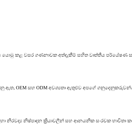
ොමු කළ වසර ගණනාවක අත්දැකීම් සහිත වෘත්තීය පර්යේෂණ ස
්වනු ඇත, OEM සහ ODM අවශ්‍යතා ඇතුළුව අපගේ ගනුදෙනුකරුවන්ග
නිරවද්‍ය නිෂ්පාදන ක්‍රියාවලීන් සහ ආනයනික සංරචක භාවිතා කර