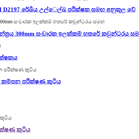
TM D2197 රේඛීය උල්ෙල්ඛ පරීක්ෂක සමඟ අනුකූල වේ
 යන්ත්‍රය 300mm සංචාරක ඉලක්කම් හතරේ කවුන්ටරය ස
ීක්ෂකය
ාප කම්පන පරීක්ෂණ කුටිය
ීක්ෂණ කුටිය