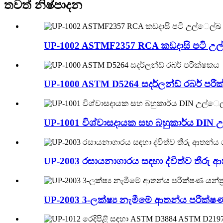
තවත් නිෂ්පාදන
UP-1002 ASTMF2357 RCA කඩදාසි පටි උ
UP-1000 ASTM D5264 සදර්ලන්ඩ් රබර් පරී
UP-1001 විශ්වාසදායක සහ බහුකාර්ය DIN උ
UP-2003 රසායනාගාරය සඳහා ද්විත්ව තීරු ආත
UP-2003 3-ලක්ෂ්‍ය නැමීමේ ආතන්ය පරීක්ෂණ 