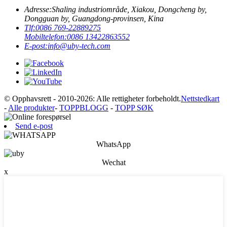
Adresse:
Shaling industriområde, Xiakou, Dongcheng by,
Dongguan by, Guangdong-provinsen, Kina
Tlf:
0086 769-22889275
Mobiltelefon:
0086 13422863552
E-post:
info@uby-tech.com
© Opphavsrett - 2010-2026: Alle rettigheter forbeholdt.
Nettstedkart
-
Alle produkter
-
TOPPBLOGG
-
TOPP SØK
Send e-post
WhatsApp
Wechat
x