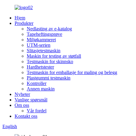
Hjem
Produkter
Nedlasting av e-katalog
Tapeheftingsprøve
Miljøkammeret
UTM-serien
Slitasjetestmaskin
Maskin for testing av støtfall
Testmaskin for skinnsko
Hardhetstester
Testmaskin for emballasje for maling og belegg
Plastgummi testmaskin
Kontroller
Annen maskin
Nyheter
Vanlige spørsmål
Om oss
Vår fordel
Kontakt oss
English