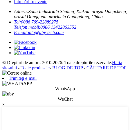
Întrebări frecvente
Adresa:
Zona Industrială Shaling, Xiakou, orașul Dongcheng,
orașul Dongguan, provincia Guangdong, China
Tel:
0086 769-22889275
Telefon mobil:
0086 13422863552
E-mail:
info@uby-tech.com
© Drepturi de autor - 2010-2026: Toate drepturile rezervate.
Harta
site-ului
-
Toate produsele
-
BLOG DE TOP
-
CĂUTARE DE TOP
Trimiteți e-mail
WhatsApp
WeChat
x