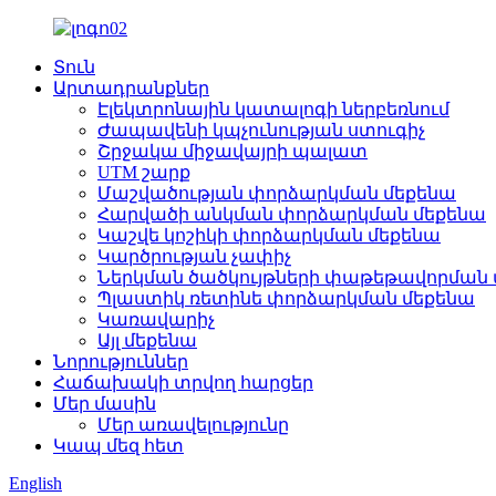
Տուն
Արտադրանքներ
Էլեկտրոնային կատալոգի ներբեռնում
Ժապավենի կպչունության ստուգիչ
Շրջակա միջավայրի պալատ
UTM շարք
Մաշվածության փորձարկման մեքենա
Հարվածի անկման փորձարկման մեքենա
Կաշվե կոշիկի փորձարկման մեքենա
Կարծրության չափիչ
Ներկման ծածկույթների փաթեթավորման
Պլաստիկ ռետինե փորձարկման մեքենա
Կառավարիչ
Այլ մեքենա
Նորություններ
Հաճախակի տրվող հարցեր
Մեր մասին
Մեր առավելությունը
Կապ մեզ հետ
English