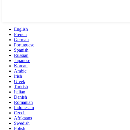
English
French
German
Portuguese
Spanish
Russian
Japanese
Korean
Arabic
Irish
Greek
Turkish
Italian
Danish
Romanian
Indonesian
Czech
Afrikaans
Swedish
Polish