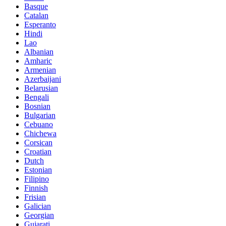
Basque
Catalan
Esperanto
Hindi
Lao
Albanian
Amharic
Armenian
Azerbaijani
Belarusian
Bengali
Bosnian
Bulgarian
Cebuano
Chichewa
Corsican
Croatian
Dutch
Estonian
Filipino
Finnish
Frisian
Galician
Georgian
Gujarati