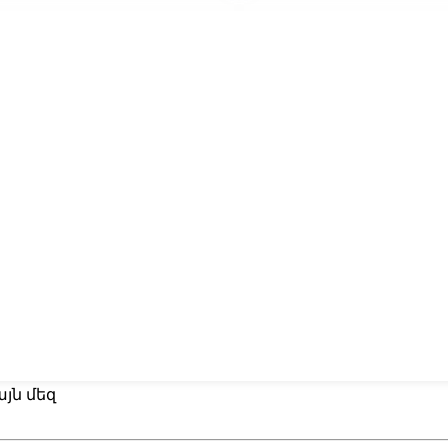
յն մեզ