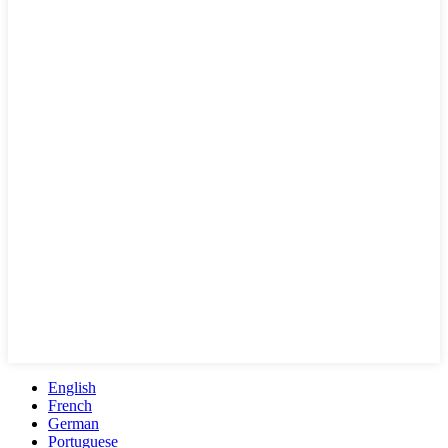
English
French
German
Portuguese