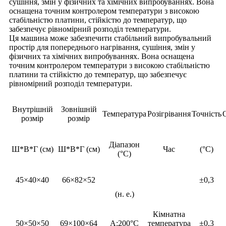
сушіння, змін у фізичних та хімічних випробуваннях. Вона
оснащена точним контролером температури з високою
стабільністю платини, стійкістю до температур, що
забезпечує рівномірний розподіл температури.
Ця машина може забезпечити стабільний випробувальний
простір для попереднього нагрівання, сушіння, змін у
фізичних та хімічних випробуваннях. Вона оснащена
точним контролером температури з високою стабільністю
платини та стійкістю до температур, що забезпечує
рівномірний розподіл температури.
Внутрішній
Зовнішній
Температура
Розігрівання
Точність
розмір
розмір
Діапазон
Ш*В*Г (см)
Ш*В*Г (см)
Час
(°C)
(°C)
45×40×40
66×82×52
±0,3
(н. е.)
Кімнатна
50×50×50
69×100×64
A:200°C
температура
±0,3