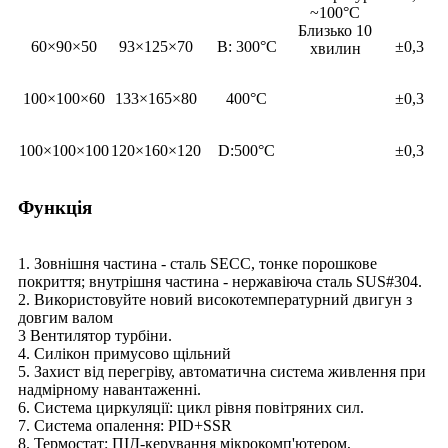
~100°C
Близько 10
60×90×50
93×125×70
В: 300°C
±0,3
хвилин
100×100×60
133×165×80
400°C
±0,3
100×100×100
120×160×120
D:500°C
±0,3
Функція
1. Зовнішня частина - сталь SECC, тонке порошкове
покриття; внутрішня частина - нержавіюча сталь SUS#304.
2. Використовуйте новий високотемпературний двигун з
довгим валом
3 Вентилятор турбіни.
4. Силікон примусово щільний
5. Захист від перегріву, автоматична система живлення при
надмірному навантаженні.
6. Система циркуляції: цикл рівня повітряних сил.
7. Система опалення: PID+SSR
8. Термостат: ПІД-керування мікрокомп'ютером,