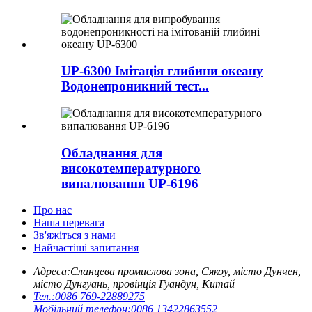
UP-6300 Імітація глибини океану
Водонепроникний тест...
Обладнання для
високотемпературного
випалювання UP-6196
Про нас
Наша перевага
Зв'яжіться з нами
Найчастіші запитання
Адреса:
Сланцева промислова зона, Сякоу, місто Дунчен,
місто Дунгуань, провінція Гуандун, Китай
Тел.:
0086 769-22889275
Мобільний телефон:
0086 13422863552