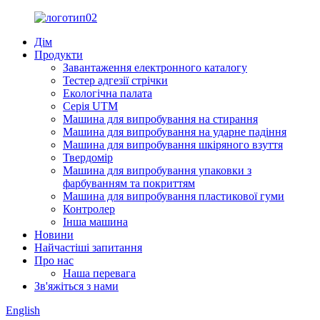
Дім
Продукти
Завантаження електронного каталогу
Тестер адгезії стрічки
Екологічна палата
Серія UTM
Машина для випробування на стирання
Машина для випробування на ударне падіння
Машина для випробування шкіряного взуття
Твердомір
Машина для випробування упаковки з
фарбуванням та покриттям
Машина для випробування пластикової гуми
Контролер
Інша машина
Новини
Найчастіші запитання
Про нас
Наша перевага
Зв'яжіться з нами
English