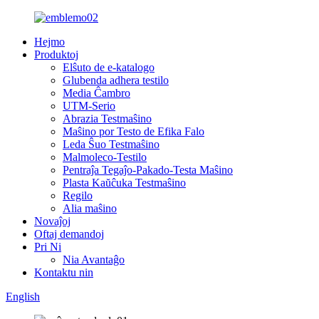
Hejmo
Produktoj
Elŝuto de e-katalogo
Glubenda adhera testilo
Media Ĉambro
UTM-Serio
Abrazia Testmaŝino
Maŝino por Testo de Efika Falo
Leda Ŝuo Testmaŝino
Malmoleco-Testilo
Pentraĵa Tegaĵo-Pakado-Testa Maŝino
Plasta Kaŭĉuka Testmaŝino
Regilo
Alia maŝino
Novaĵoj
Oftaj demandoj
Pri Ni
Nia Avantaĝo
Kontaktu nin
English