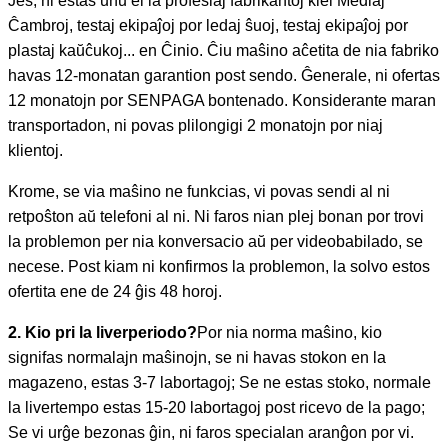
Jes, ni estas unu el la profesiaj fabrikantoj kiel Mediaj
Ĉambroj, testaj ekipaĵoj por ledaj ŝuoj, testaj ekipaĵoj por
plastaj kaŭĉukoj... en Ĉinio. Ĉiu maŝino aĉetita de nia fabriko
havas 12-monatan garantion post sendo. Ĝenerale, ni ofertas
12 monatojn por SENPAGA bontenado. Konsiderante maran
transportadon, ni povas plilongigi 2 monatojn por niaj
klientoj.
Krome, se via maŝino ne funkcias, vi povas sendi al ni
retpoŝton aŭ telefoni al ni. Ni faros nian plej bonan por trovi
la problemon per nia konversacio aŭ per videobabilado, se
necese. Post kiam ni konfirmos la problemon, la solvo estos
ofertita ene de 24 ĝis 48 horoj.
2. Kio pri la liverperiodo?
Por nia norma maŝino, kio
signifas normalajn maŝinojn, se ni havas stokon en la
magazeno, estas 3-7 labortagoj; Se ne estas stoko, normale
la livertempo estas 15-20 labortagoj post ricevo de la pago;
Se vi urĝe bezonas ĝin, ni faros specialan aranĝon por vi.