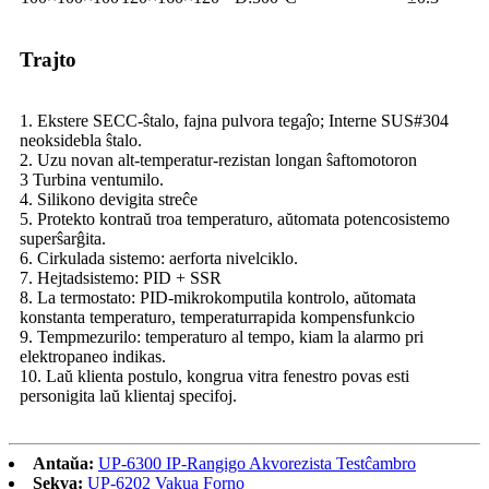
Trajto
1. Ekstere SECC-ŝtalo, fajna pulvora tegaĵo; Interne SUS#304
neoksidebla ŝtalo.
2. Uzu novan alt-temperatur-rezistan longan ŝaftomotoron
3 Turbina ventumilo.
4. Silikono devigita streĉe
5. Protekto kontraŭ troa temperaturo, aŭtomata potencosistemo
superŝarĝita.
6. Cirkulada sistemo: aerforta nivelciklo.
7. Hejtadsistemo: PID + SSR
8. La termostato: PID-mikrokomputila kontrolo, aŭtomata
konstanta temperaturo, temperaturrapida kompensfunkcio
9. Tempmezurilo: temperaturo al tempo, kiam la alarmo pri
elektropaneo indikas.
10. Laŭ klienta postulo, kongrua vitra fenestro povas esti
personigita laŭ klientaj specifoj.
Antaŭa:
UP-6300 IP-Rangigo Akvorezista Testĉambro
Sekva:
UP-6202 Vakua Forno