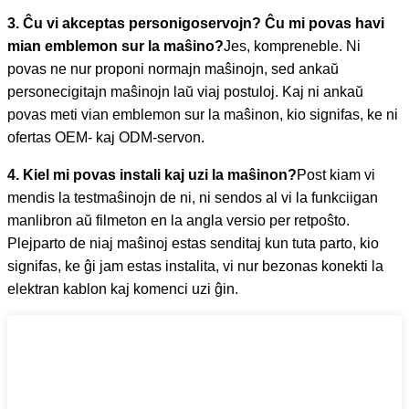
3. Ĉu vi akceptas personigoservojn? Ĉu mi povas havi
mian emblemon sur la maŝino?
Jes, kompreneble. Ni
povas ne nur proponi normajn maŝinojn, sed ankaŭ
personecigitajn maŝinojn laŭ viaj postuloj. Kaj ni ankaŭ
povas meti vian emblemon sur la maŝinon, kio signifas, ke ni
ofertas OEM- kaj ODM-servon.
4. Kiel mi povas instali kaj uzi la maŝinon?
Post kiam vi
mendis la testmaŝinojn de ni, ni sendos al vi la funkciigan
manlibron aŭ filmeton en la angla versio per retpoŝto.
Plejparto de niaj maŝinoj estas senditaj kun tuta parto, kio
signifas, ke ĝi jam estas instalita, vi nur bezonas konekti la
elektran kablon kaj komenci uzi ĝin.