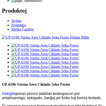
Produktoj
Hejmo
Produktoj
Media Ĉambro
UP-6196 Varma Aera Ciklado Seka Forno
Sekigilo
povas provizi stabilan testospacon por
antaŭvarmigo, sekigado, ŝanĝoj pri fiziko kaj kemia testado.
Ĝi provizas precizan temperaturregilon kun alta stabileco de