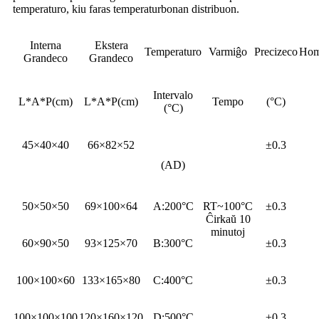
temperaturo, kiu faras temperaturbonan distribuon.
Interna
Ekstera
Temperaturo
Varmiĝo
Precizeco
Hom
Grandeco
Grandeco
Intervalo
L*A*P(cm)
L*A*P(cm)
Tempo
(°C)
(°C)
45×40×40
66×82×52
±0.3
(AD)
50×50×50
69×100×64
A:200°C
RT~100°C
±0.3
Ĉirkaŭ 10
minutoj
60×90×50
93×125×70
B:300°C
±0.3
100×100×60
133×165×80
C:400°C
±0.3
100×100×100
120×160×120
D:500°C
±0.3