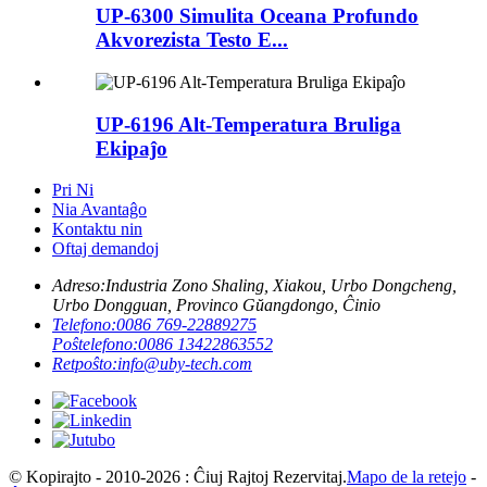
UP-6300 Simulita Oceana Profundo
Akvorezista Testo E...
UP-6196 Alt-Temperatura Bruliga
Ekipaĵo
Pri Ni
Nia Avantaĝo
Kontaktu nin
Oftaj demandoj
Adreso:
Industria Zono Shaling, Xiakou, Urbo Dongcheng,
Urbo Dongguan, Provinco Gŭangdongo, Ĉinio
Telefono:
0086 769-22889275
Poŝtelefono:
0086 13422863552
Retpoŝto:
info@uby-tech.com
© Kopirajto - 2010-2026 : Ĉiuj Rajtoj Rezervitaj.
Mapo de la retejo
-