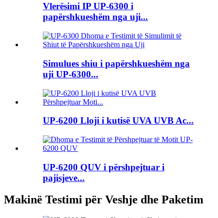
Vlerësimi IP UP-6300 i
papërshkueshëm nga uji...
Simulues shiu i papërshkueshëm nga
uji UP-6300...
UP-6200 Lloji i kutisë UVA UVB Ac...
UP-6200 QUV i përshpejtuar i
pajisjeve...
Makinë Testimi për Veshje dhe Paketim