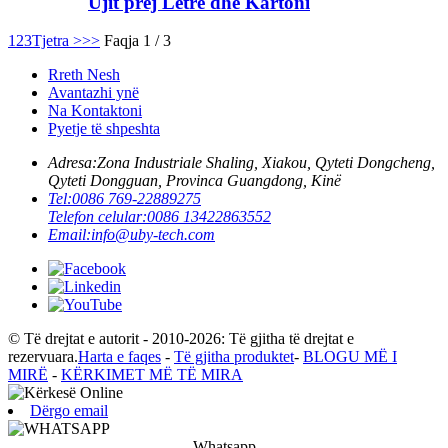
Ujit prej Letre dhe Kartoni
1
2
3
Tjetra >
>>
Faqja 1 / 3
Rreth Nesh
Avantazhi ynë
Na Kontaktoni
Pyetje të shpeshta
Adresa:
Zona Industriale Shaling, Xiakou, Qyteti Dongcheng,
Qyteti Dongguan, Provinca Guangdong, Kinë
Tel:
0086 769-22889275
Telefon celular:
0086 13422863552
Email:
info@uby-tech.com
© Të drejtat e autorit - 2010-2026: Të gjitha të drejtat e
rezervuara.
Harta e faqes
-
Të gjitha produktet
-
BLOGU MË I
MIRË
-
KËRKIMET MË TË MIRA
Dërgo email
Whatsapp