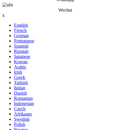
Wechat
x
English
French
German
Portuguese
Spanish
Russian
Japanese
Korean
Arabic
Irish
Greek
Turkish
Italian
Danish
Romanian
Indonesian
Czech
Afrikaans
Swedish
Polish
Basque