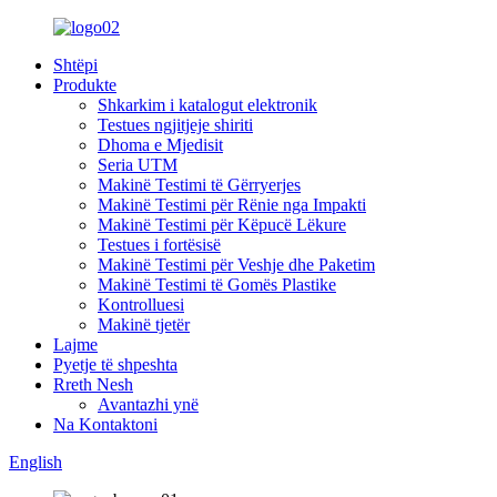
Shtëpi
Produkte
Shkarkim i katalogut elektronik
Testues ngjitjeje shiriti
Dhoma e Mjedisit
Seria UTM
Makinë Testimi të Gërryerjes
Makinë Testimi për Rënie nga Impakti
Makinë Testimi për Këpucë Lëkure
Testues i fortësisë
Makinë Testimi për Veshje dhe Paketim
Makinë Testimi të Gomës Plastike
Kontrolluesi
Makinë tjetër
Lajme
Pyetje të shpeshta
Rreth Nesh
Avantazhi ynë
Na Kontaktoni
English