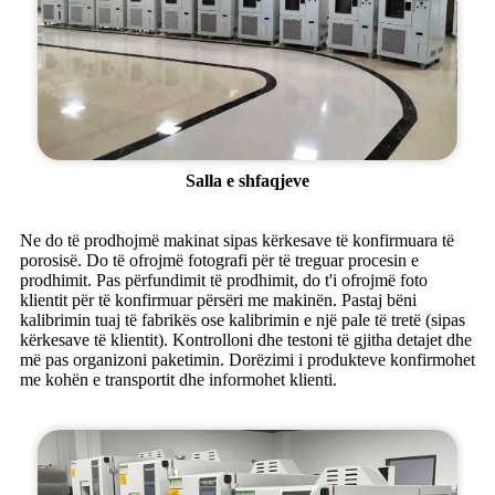
Salla e shfaqjeve
Ne do të prodhojmë makinat sipas kërkesave të konfirmuara të
porosisë. Do të ofrojmë fotografi për të treguar procesin e
prodhimit. Pas përfundimit të prodhimit, do t'i ofrojmë foto
klientit për të konfirmuar përsëri me makinën. Pastaj bëni
kalibrimin tuaj të fabrikës ose kalibrimin e një pale të tretë (sipas
kërkesave të klientit). Kontrolloni dhe testoni të gjitha detajet dhe
më pas organizoni paketimin. Dorëzimi i produkteve konfirmohet
me kohën e transportit dhe informohet klienti.