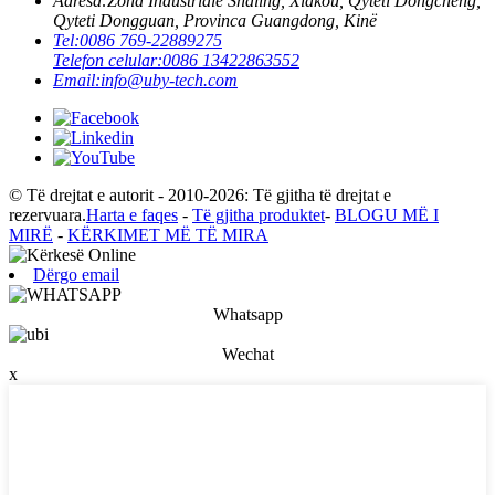
Adresa:
Zona Industriale Shaling, Xiakou, Qyteti Dongcheng,
Qyteti Dongguan, Provinca Guangdong, Kinë
Tel:
0086 769-22889275
Telefon celular:
0086 13422863552
Email:
info@uby-tech.com
© Të drejtat e autorit - 2010-2026: Të gjitha të drejtat e
rezervuara.
Harta e faqes
-
Të gjitha produktet
-
BLOGU MË I
MIRË
-
KËRKIMET MË TË MIRA
Dërgo email
Whatsapp
Wechat
x