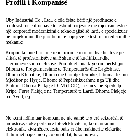
Profili i Kompanisë
Uby Industrial Co., Ltd., e cila është bërë një prodhuese e
rëndësishme e dhomave të testimit miqësore me mjedisin, është
një korporatë modernizimi e teknologjisë së lartë, e specializuar
në projektimin dhe prodhimin e pajisjeve të testimit mjedisor dhe
mekanik;
Korporata jonë fiton një reputacion të mirë midis klientëve për
shkak të profesionistëve tanë shumë të kualifikuar dhe
shërbimeve shumë efikase. Produktet tona kryesore përfshijnë
Dhoma të Programueshme të Temperaturës dhe Lagështisë,
Dhoma Klimatike, Dhoma me Goditje Termike, Dhoma Testimi
Mjedisor pa Hyrje, Dhoma të Papërshkueshme nga Uji dhe
Pluhuri, Dhoma Plakjeje LCM (LCD), Testues me Spërkatje
Kripe, Furra Plakjeje në Temperaturë të Lartë, Dhoma Plakjeje
me Avull, etj.
Ne kemi ndihmuar kompani në një gamë të gjerë sektorësh të
industrisë, duke përfshirë fotoelektricitetin, komunikimin
elektronik, gjysmëpërçuesit, pajisjet dhe makineritë elektrike,
fluturimet hapësinore, automobilat, lokomotivat,