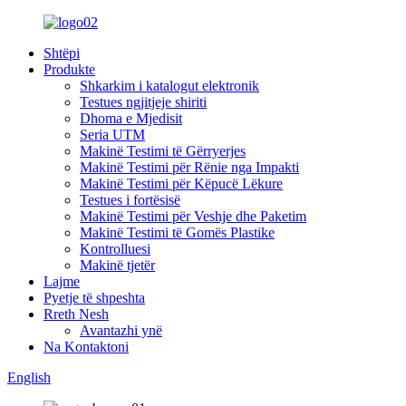
Shtëpi
Produkte
Shkarkim i katalogut elektronik
Testues ngjitjeje shiriti
Dhoma e Mjedisit
Seria UTM
Makinë Testimi të Gërryerjes
Makinë Testimi për Rënie nga Impakti
Makinë Testimi për Këpucë Lëkure
Testues i fortësisë
Makinë Testimi për Veshje dhe Paketim
Makinë Testimi të Gomës Plastike
Kontrolluesi
Makinë tjetër
Lajme
Pyetje të shpeshta
Rreth Nesh
Avantazhi ynë
Na Kontaktoni
English