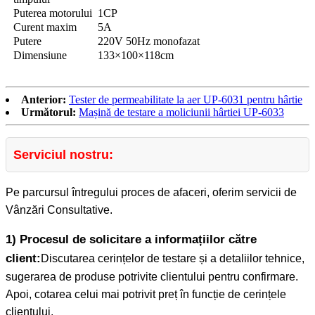
Puterea motorului
1CP
Curent maxim
5A
Putere
220V 50Hz monofazat
Dimensiune
133×100×118cm
Anterior:
Tester de permeabilitate la aer UP-6031 pentru hârtie
Următorul:
Mașină de testare a moliciunii hârtiei UP-6033
Serviciul nostru:
Pe parcursul întregului proces de afaceri, oferim servicii de
Vânzări Consultative.
1) Procesul de solicitare a informațiilor către
client:
Discutarea cerințelor de testare și a detaliilor tehnice,
sugerarea de produse potrivite clientului pentru confirmare.
Apoi, cotarea celui mai potrivit preț în funcție de cerințele
clientului.