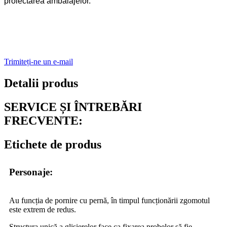
proiectarea ambalajelor.
Trimiteți-ne un e-mail
Detalii produs
SERVICE ȘI ÎNTREBĂRI
FRECVENTE:
Etichete de produs
Personaje:
Au funcția de pornire cu pernă, în timpul funcționării zgomotul
este extrem de redus.
Structura unică a glisierelor face ca fixarea probelor să fie