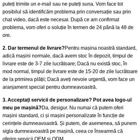
puteți trimite un e-mail sau ne puteți suna. Vom face tot
posibilul să identificăm problema prin conversație sau prin
chat video, dacă este necesar. După ce am confirmat
problema, vom oferi o soluție în termen de 24 până la 48 de
ore.
2. Dar termenul de livrare?
Pentru mașina noastră standard,
adică mașini normale, dacă avem stoc în depozit, timpul de
livrare este de 3-7 zile lucrătoare; Dacă nu există stoc, în
mod normal, timpul de livrare este de 15-20 de zile lucrătoare
de la primirea plății; Dacă aveți nevoie urgentă, vom face un
aranjament special pentru dumneavoastră.
3. Acceptați servicii de personalizare? Pot avea logo-ul
meu pe mașină?
Da, desigur. Nu numai că putem oferi
mașini standard, ci și mașini personalizate în funcție de
cerințele dumneavoastră. Și putem, de asemenea, să punem
sigla dumneavoastră pe mașină, ceea ce înseamnă că
oferim servicii OEM și ODM.