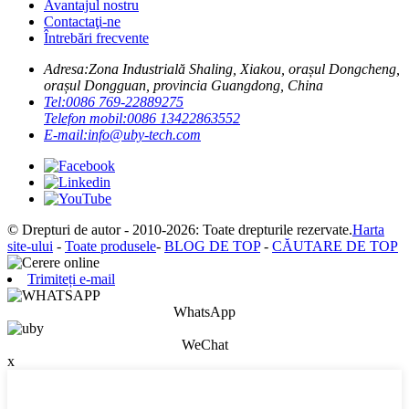
Avantajul nostru
Contactaţi-ne
Întrebări frecvente
Adresa:
Zona Industrială Shaling, Xiakou, orașul Dongcheng,
orașul Dongguan, provincia Guangdong, China
Tel:
0086 769-22889275
Telefon mobil:
0086 13422863552
E-mail:
info@uby-tech.com
© Drepturi de autor - 2010-2026: Toate drepturile rezervate.
Harta
site-ului
-
Toate produsele
-
BLOG DE TOP
-
CĂUTARE DE TOP
Trimiteți e-mail
WhatsApp
WeChat
x