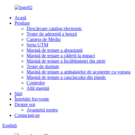
Acasă
Produse
Descărcare catalog electronic
Tester de aderență a benzii
Camera de Mediu
Seria UTM
Mașină de testare a abraziunii
Mașină de testare a căderii la impact
Mașină de testare a încălțămintei din piele
Tester de duritate
Mașină de testare a ambalajelor de acoperire cu vopsea
Mașină de testare a cauciucului din plastic
Controlor
Altă mașină
Ştiri
Întrebări frecvente
Despre noi
Avantajul nostru
Contactaţi-ne
English