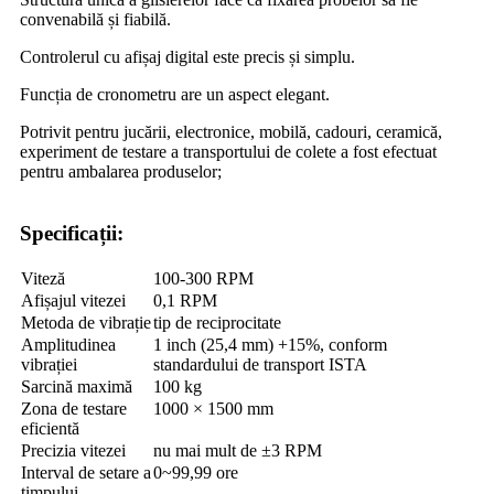
convenabilă și fiabilă.
Controlerul cu afișaj digital este precis și simplu.
Funcția de cronometru are un aspect elegant.
Potrivit pentru jucării, electronice, mobilă, cadouri, ceramică,
experiment de testare a transportului de colete a fost efectuat
pentru ambalarea produselor;
Specificații:
Viteză
100-300 RPM
Afișajul vitezei
0,1 RPM
Metoda de vibrație
tip de reciprocitate
Amplitudinea
1 inch (25,4 mm) +15%, conform
vibrației
standardului de transport ISTA
Sarcină maximă
100 kg
Zona de testare
1000 × 1500 mm
eficientă
Precizia vitezei
nu mai mult de ±3 RPM
Interval de setare a
0~99,99 ore
timpului