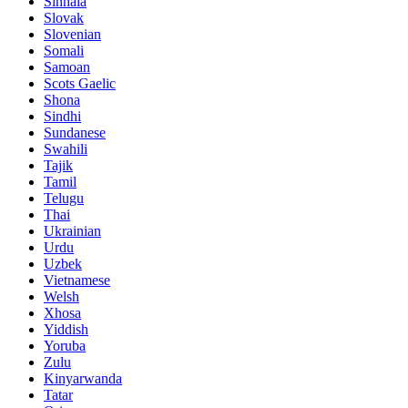
Sinhala
Slovak
Slovenian
Somali
Samoan
Scots Gaelic
Shona
Sindhi
Sundanese
Swahili
Tajik
Tamil
Telugu
Thai
Ukrainian
Urdu
Uzbek
Vietnamese
Welsh
Xhosa
Yiddish
Yoruba
Zulu
Kinyarwanda
Tatar