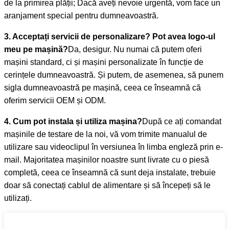
de la primirea plății; Dacă aveți nevoie urgentă, vom face un
aranjament special pentru dumneavoastră.
3. Acceptați servicii de personalizare? Pot avea logo-ul
meu pe mașină?
Da, desigur. Nu numai că putem oferi
mașini standard, ci și mașini personalizate în funcție de
cerințele dumneavoastră. Și putem, de asemenea, să punem
sigla dumneavoastră pe mașină, ceea ce înseamnă că
oferim servicii OEM și ODM.
4. Cum pot instala și utiliza mașina?
După ce ați comandat
mașinile de testare de la noi, vă vom trimite manualul de
utilizare sau videoclipul în versiunea în limba engleză prin e-
mail. Majoritatea mașinilor noastre sunt livrate cu o piesă
completă, ceea ce înseamnă că sunt deja instalate, trebuie
doar să conectați cablul de alimentare și să începeți să le
utilizați.