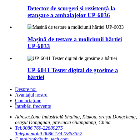
Detector de scurgeri și rezistență la
etanșare a ambalajelor UP-6036
Mașină de testare a moliciunii hârtiei
UP-6033
UP-6041 Tester digital de grosime a
hârtiei
Despre noi
Avantajul nostru
Contactaţi-ne
Întrebări frecvente
Adresa:
Zona Industrială Shaling, Xiakou, orașul Dongcheng,
orașul Dongguan, provincia Guangdong, China
Tel:
0086 769-22889275
Telefon mobil:
0086 13422863552
E-mail:
info@uby-tech.com