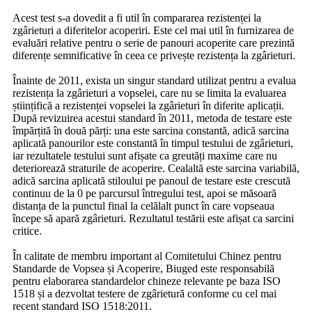
Acest test s-a dovedit a fi util în compararea rezistenței la
zgârieturi a diferitelor acoperiri. Este cel mai util în furnizarea de
evaluări relative pentru o serie de panouri acoperite care prezintă
diferențe semnificative în ceea ce privește rezistența la zgârieturi.
Înainte de 2011, exista un singur standard utilizat pentru a evalua
rezistența la zgârieturi a vopselei, care nu se limita la evaluarea
științifică a rezistenței vopselei la zgârieturi în diferite aplicații.
După revizuirea acestui standard în 2011, metoda de testare este
împărțită în două părți: una este sarcina constantă, adică sarcina
aplicată panourilor este constantă în timpul testului de zgârieturi,
iar rezultatele testului sunt afișate ca greutăți maxime care nu
deteriorează straturile de acoperire. Cealaltă este sarcina variabilă,
adică sarcina aplicată stiloului pe panoul de testare este crescută
continuu de la 0 pe parcursul întregului test, apoi se măsoară
distanța de la punctul final la celălalt punct în care vopseaua
începe să apară zgârieturi. Rezultatul testării este afișat ca sarcini
critice.
În calitate de membru important al Comitetului Chinez pentru
Standarde de Vopsea și Acoperire, Biuged este responsabilă
pentru elaborarea standardelor chineze relevante pe baza ISO
1518 și a dezvoltat testere de zgârietură conforme cu cel mai
recent standard ISO 1518:2011.