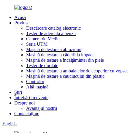
Acasă
Produse
Descărcare catalog electronic
Tester de aderență a benzii
Camera de Mediu
Seria UTM
Mașină de testare a abraziunii
Mașină de testare a căderii la impact
Mașină de testare a încălțămintei din piele
Tester de duritate
Mașină de testare a ambalajelor de acoperire cu vopsea
Mașină de testare a cauciucului din plastic
Controlor
Altă mașină
Ştiri
Întrebări frecvente
Despre noi
Avantajul nostru
Contactaţi-ne
English