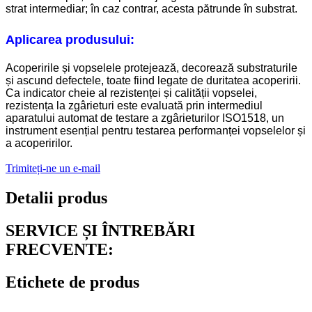
strat intermediar; în caz contrar, acesta pătrunde în substrat.
Aplicarea produsului:
Acoperirile și vopselele protejează, decorează substraturile
și ascund defectele, toate fiind legate de duritatea acoperirii.
Ca indicator cheie al rezistenței și calității vopselei,
rezistența la zgârieturi este evaluată prin intermediul
aparatului automat de testare a zgârieturilor ISO1518, un
instrument esențial pentru testarea performanței vopselelor și
a acoperirilor.
Trimiteți-ne un e-mail
Detalii produs
SERVICE ȘI ÎNTREBĂRI
FRECVENTE:
Etichete de produs