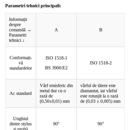
Parametri tehnici principali:
Informații
despre
comandă →
A
B
Parametri
tehnici ↓
Conformați-
ISO 1518-1
vă
ISO 1518-2
BS 3900:E2
standardelor
Vârf emisferic din
vârful de tăiere este
metal dur cu o
diamantat, iar vârful
Ac standard
rază de
este rotunjit la o rază
(0,50±0,01) mm
de (0,03 ± 0,005) mm
Unghiul
dintre stylus
90°
90°
și probă