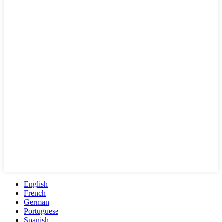
English
French
German
Portuguese
Spanish