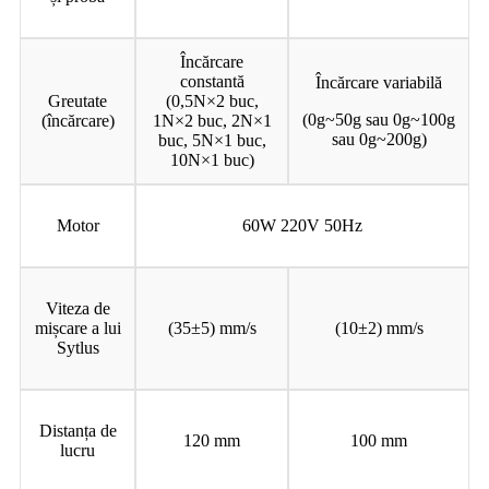
Încărcare
constantă
Încărcare variabilă
Greutate
(0,5N×2 buc,
(0g~50g sau 0g~100g
(încărcare)
1N×2 buc, 2N×1
sau 0g~200g)
buc, 5N×1 buc,
10N×1 buc)
Motor
60W 220V 50Hz
Viteza de
mișcare a lui
(35±5) mm/s
(10±2) mm/s
Sytlus
Distanța de
120 mm
100 mm
lucru