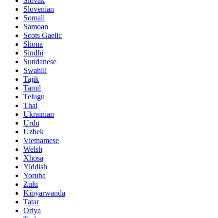
Slovak
Slovenian
Somali
Samoan
Scots Gaelic
Shona
Sindhi
Sundanese
Swahili
Tajik
Tamil
Telugu
Thai
Ukrainian
Urdu
Uzbek
Vietnamese
Welsh
Xhosa
Yiddish
Yoruba
Zulu
Kinyarwanda
Tatar
Oriya