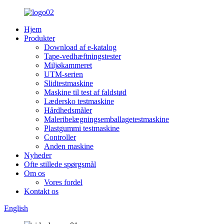
Hjem
Produkter
Download af e-katalog
Tape-vedhæftningstester
Miljøkammeret
UTM-serien
Slidtestmaskine
Maskine til test af faldstød
Lædersko testmaskine
Hårdhedsmåler
Maleribelægningsemballagetestmaskine
Plastgummi testmaskine
Controller
Anden maskine
Nyheder
Ofte stillede spørgsmål
Om os
Vores fordel
Kontakt os
English