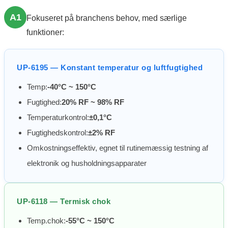
A1
Fokuseret på branchens behov, med særlige
funktioner:
UP-6195 — Konstant temperatur og luftfugtighed
Temp:
-40°C ~ 150°C
Fugtighed:
20% RF ~ 98% RF
Temperaturkontrol:
±0,1°C
Fugtighedskontrol:
±2% RF
Omkostningseffektiv, egnet til rutinemæssig testning af
elektronik og husholdningsapparater
UP-6118 — Termisk chok
Temp.chok:
-55°C ~ 150°C