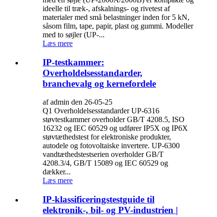
ideelle til træk-, afskalnings- og rivetest af
materialer med små belastninger inden for 5 kN,
såsom film, tape, papir, plast og gummi. Modeller
med to søjler (UP-...
Læs mere
IP-testkammer:
Overholdelsesstandarder,
branchevalg og kernefordele
af admin den 26-05-25
Q1 Overholdelsesstandarder UP-6316
støvtestkammer overholder GB/T 4208.5, ISO
16232 og IEC 60529 og udfører IP5X og IP6X
støvtæthedstest for elektroniske produkter,
autodele og fotovoltaiske invertere. UP-6300
vandtæthedstestserien overholder GB/T
4208.3/4, GB/T 15089 og IEC 60529 og
dækker...
Læs mere
IP-klassificeringstestguide til
elektronik-, bil- og PV-industrien |