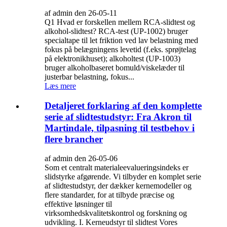
af admin den 26-05-11
Q1 Hvad er forskellen mellem RCA-slidtest og
alkohol-slidtest? RCA-test (UP-1002) bruger
specialtape til let friktion ved lav belastning med
fokus på belægningens levetid (f.eks. sprøjtelag
på elektronikhuset); alkoholtest (UP-1003)
bruger alkoholbaseret bomuld/viskelæder til
justerbar belastning, fokus...
Læs mere
Detaljeret forklaring af den komplette
serie af slidtestudstyr: Fra Akron til
Martindale, tilpasning til testbehov i
flere brancher
af admin den 26-05-06
Som et centralt materialeevalueringsindeks er
slidstyrke afgørende. Vi tilbyder en komplet serie
af slidtestudstyr, der dækker kernemodeller og
flere standarder, for at tilbyde præcise og
effektive løsninger til
virksomhedskvalitetskontrol og forskning og
udvikling. I. Kerneudstyr til slidtest Vores