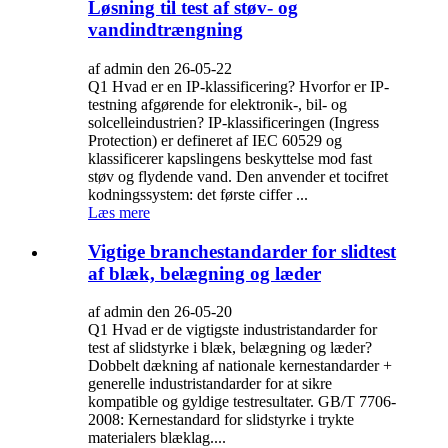
Løsning til test af støv- og
vandindtrængning
af admin den 26-05-22
Q1 Hvad er en IP-klassificering? Hvorfor er IP-
testning afgørende for elektronik-, bil- og
solcelleindustrien? IP-klassificeringen (Ingress
Protection) er defineret af IEC 60529 og
klassificerer kapslingens beskyttelse mod fast
støv og flydende vand. Den anvender et tocifret
kodningssystem: det første ciffer ...
Læs mere
Vigtige branchestandarder for slidtest
af blæk, belægning og læder
af admin den 26-05-20
Q1 Hvad er de vigtigste industristandarder for
test af slidstyrke i blæk, belægning og læder?
Dobbelt dækning af nationale kernestandarder +
generelle industristandarder for at sikre
kompatible og gyldige testresultater. GB/T 7706-
2008: Kernestandard for slidstyrke i trykte
materialers blæklag....