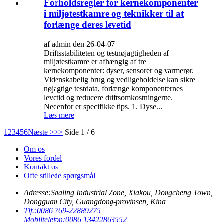
Forholdsregler for kernekomponenter
i miljøtestkamre og teknikker til at
forlænge deres levetid
af admin den 26-04-07
Driftsstabiliteten og testnøjagtigheden af ​​
miljøtestkamre er afhængig af tre
kernekomponenter: dyser, sensorer og varmerør.
Videnskabelig brug og vedligeholdelse kan sikre
nøjagtige testdata, forlænge komponenternes
levetid og reducere driftsomkostningerne.
Nedenfor er specifikke tips. 1. Dyse...
Læs mere
1
2
3
4
5
6
Næste >
>>
Side 1 / 6
Om os
Vores fordel
Kontakt os
Ofte stillede spørgsmål
Adresse:
Shaling Industrial Zone, Xiakou, Dongcheng Town,
Dongguan City, Guangdong-provinsen, Kina
Tlf.:
0086 769-22889275
Mobiltelefon:
0086 13422863552