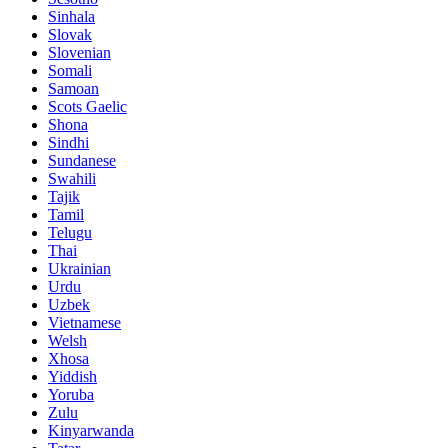
Sinhala
Slovak
Slovenian
Somali
Samoan
Scots Gaelic
Shona
Sindhi
Sundanese
Swahili
Tajik
Tamil
Telugu
Thai
Ukrainian
Urdu
Uzbek
Vietnamese
Welsh
Xhosa
Yiddish
Yoruba
Zulu
Kinyarwanda