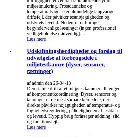
luftfugtighed er centralt laboratorieudstyr til
miljøsimulering. Frostdannelse og
temperaturafvigelse er almindelige langvarige
driftsfejl, der påvirker testnøjagtigheden og
udstyrets levetid. Nedenfor er hurtige,
begyndervenlige løsninger (ingen professionel
vedligeholdelse nødvendig)...
Læs mere
Udskiftningsfærdigheder og forslag til
udvælgelse af forbrugsdele i
miljøtestkamre (dyser, sensorer,
tætninger)
af admin den 26-04-13
Den stabile drift af et miljøtestkammer afhænger
af komponentkoordinering. Dyser, sensorer og
tætninger er de mest sårbare kernedele, der
direkte påvirker nøjagtigheden af ​​temperatur- og
fugtighedsregulering, pålideligheden af ​​testdata
og levetid. Hyppig brug forårsager ældning, slid
og funktionsfejl...
Læs mere