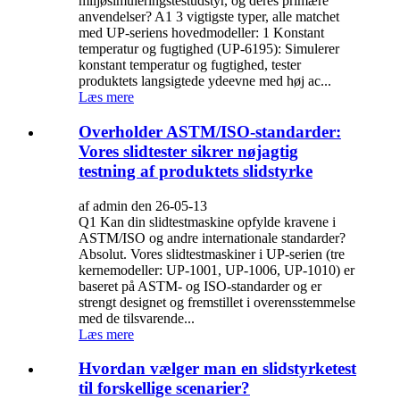
miljøsimuleringstestudstyr, og deres primære
anvendelser? A1 3 vigtigste typer, alle matchet
med UP-seriens hovedmodeller: 1 Konstant
temperatur og fugtighed (UP-6195): Simulerer
konstant temperatur og fugtighed, tester
produktets langsigtede ydeevne med høj ac...
Læs mere
Overholder ASTM/ISO-standarder:
Vores slidtester sikrer nøjagtig
testning af produktets slidstyrke
af admin den 26-05-13
Q1 Kan din slidtestmaskine opfylde kravene i
ASTM/ISO og andre internationale standarder?
Absolut. Vores slidtestmaskiner i UP-serien (tre
kernemodeller: UP-1001, UP-1006, UP-1010) er
baseret på ASTM- og ISO-standarder og er
strengt designet og fremstillet i overensstemmelse
med de tilsvarende...
Læs mere
Hvordan vælger man en slidstyrketest
til forskellige scenarier?