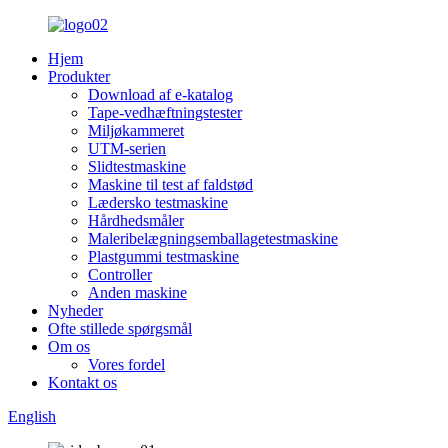
Hjem
Produkter
Download af e-katalog
Tape-vedhæftningstester
Miljøkammeret
UTM-serien
Slidtestmaskine
Maskine til test af faldstød
Lædersko testmaskine
Hårdhedsmåler
Maleribelægningsemballagetestmaskine
Plastgummi testmaskine
Controller
Anden maskine
Nyheder
Ofte stillede spørgsmål
Om os
Vores fordel
Kontakt os
English