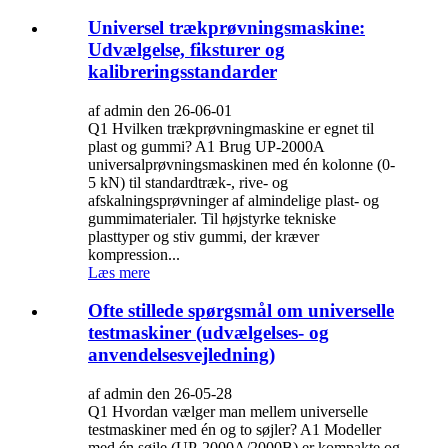
Universel trækprøvningsmaskine:
Udvælgelse, fiksturer og
kalibreringsstandarder
af admin den 26-06-01
Q1 Hvilken trækprøvningmaskine er egnet til
plast og gummi? A1 Brug UP-2000A
universalprøvningsmaskinen med én kolonne (0-
5 kN) til standardtræk-, rive- og
afskalningsprøvninger af almindelige plast- og
gummimaterialer. Til højstyrke tekniske
plasttyper og stiv gummi, der kræver
kompression...
Læs mere
Ofte stillede spørgsmål om universelle
testmaskiner (udvælgelses- og
anvendelsesvejledning)
af admin den 26-05-28
Q1 Hvordan vælger man mellem universelle
testmaskiner med én og to søjler? A1 Modeller
med én søjle (UP-2000A/2000B) er kompakte og