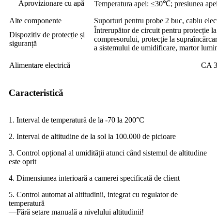
Aprovizionare cu apă
Temperatura apei: ≤30℃; presiunea ape
Alte componente
Suporturi pentru probe 2 buc, cablu electr
Întrerupător de circuit pentru protecție l
Dispozitiv de protecție și
compresorului, protecție la supraîncărcar
siguranță
a sistemului de umidificare, martor lumi
Alimentare electrică
CA 3
Caracteristică
1. Interval de temperatură de la -70 la 200°C
2. Interval de altitudine de la sol la 100.000 de picioare
3. Control opțional al umidității atunci când sistemul de altitudine
este oprit
4. Dimensiunea interioară a camerei specificată de client
5. Control automat al altitudinii, integrat cu regulator de
temperatură
—Fără setare manuală a nivelului altitudinii!