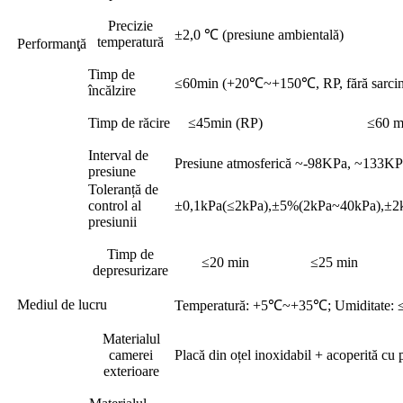
Precizie
±2,0 ℃ (presiune ambientală)
temperatură
Performanţă
Timp de
≤60min (+20℃~+150℃, RP, fără sarcin
încălzire
Timp de răcire
≤45min (RP)
≤60 m
Interval de
Presiune atmosferică ~-98KPa, ~133K
presiune
Toleranță de
control al
±0,1kPa(≤2kPa),±5%(2kPa~40kPa),±2
presiunii
Timp de
≤20 min
≤25 min
depresurizare
Mediul de lucru
Temperatură: +5℃~+35℃; Umiditate: ≤
Materialul
camerei
Placă din oțel inoxidabil + acoperită cu 
exterioare