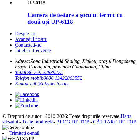
Cameră de testare a șocului termic cu
două uși UP-6118
Despre noi
Avantajul nostru
Contactaţi-ne
Întrebări frecvente
Adresa:
Zona Industrială Shaling, Xiakou, orașul Dongcheng,
orașul Dongguan, provincia Guangdong, China
Tel:
0086 769-22889275
Telefon mobil:
0086 13422863552
E-mail:
info@uby-tech.com
© Drepturi de autor - 2010-2026: Toate drepturile rezervate.
Harta
site-ului
-
Toate produsele
-
BLOG DE TOP
-
CĂUTARE DE TOP
Trimiteți e-mail