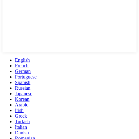
English
French
German
Portuguese
Spanish
Russian
Japanese
Korean
Arabic
Irish
Greek
Turkish
Italian
Danish
Romanian