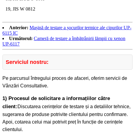
19, JIS W 0812
Anterior:
Mașină de testare a șocurilor termice ale cipurilor UP-
6115 IC
Următorul:
Cameră de testare a îmbătrânirii lămpii cu xenon
UP-6117
Serviciul nostru:
Pe parcursul întregului proces de afaceri, oferim servicii de
Vânzări Consultative.
1) Procesul de solicitare a informațiilor către
client:
Discutarea cerințelor de testare și a detaliilor tehnice,
sugerarea de produse potrivite clientului pentru confirmare.
Apoi, cotarea celui mai potrivit preț în funcție de cerințele
clientului.