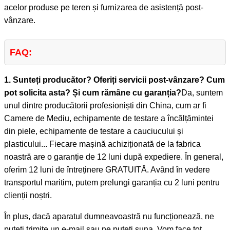
acelor produse pe teren și furnizarea de asistență post-
vânzare.
FAQ:
1. Sunteți producător? Oferiți servicii post-vânzare? Cum
pot solicita asta? Și cum rămâne cu garanția?
Da, suntem
unul dintre producătorii profesioniști din China, cum ar fi
Camere de Mediu, echipamente de testare a încălțămintei
din piele, echipamente de testare a cauciucului și
plasticului... Fiecare mașină achiziționată de la fabrica
noastră are o garanție de 12 luni după expediere. În general,
oferim 12 luni de întreținere GRATUITĂ. Având în vedere
transportul maritim, putem prelungi garanția cu 2 luni pentru
clienții noștri.
În plus, dacă aparatul dumneavoastră nu funcționează, ne
puteți trimite un e-mail sau ne puteți suna. Vom face tot