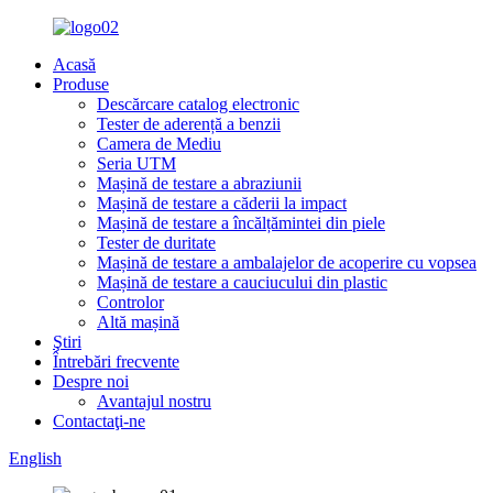
Acasă
Produse
Descărcare catalog electronic
Tester de aderență a benzii
Camera de Mediu
Seria UTM
Mașină de testare a abraziunii
Mașină de testare a căderii la impact
Mașină de testare a încălțămintei din piele
Tester de duritate
Mașină de testare a ambalajelor de acoperire cu vopsea
Mașină de testare a cauciucului din plastic
Controlor
Altă mașină
Ştiri
Întrebări frecvente
Despre noi
Avantajul nostru
Contactaţi-ne
English