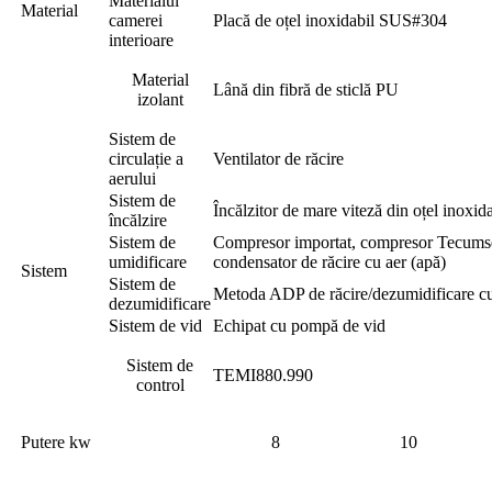
Materialul
Material
camerei
Placă de oțel inoxidabil SUS#304
interioare
Material
Lână din fibră de sticlă PU
izolant
Sistem de
circulație a
Ventilator de răcire
aerului
Sistem de
Încălzitor de mare viteză din oțel inox
încălzire
Sistem de
Compresor importat, compresor Tecumseh
umidificare
condensator de răcire cu aer (apă)
Sistem
Sistem de
Metoda ADP de răcire/dezumidificare cu 
dezumidificare
Sistem de vid
Echipat cu pompă de vid
Sistem de
TEMI880.990
control
Putere kw
8
10