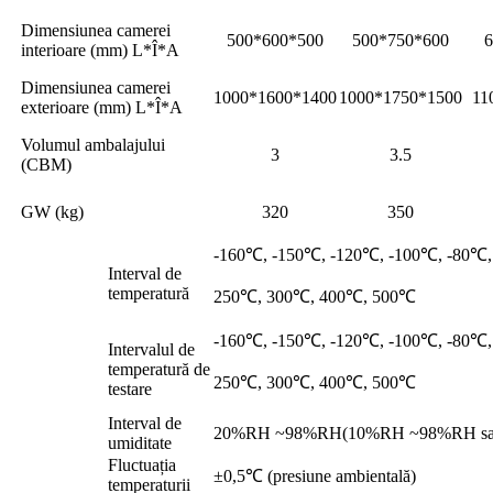
Dimensiunea camerei
500*600*500
500*750*600
6
interioare (mm) L*Î*A
Dimensiunea camerei
1000*1600*1400
1000*1750*1500
11
exterioare (mm) L*Î*A
Volumul ambalajului
3
3.5
(CBM)
GW (kg)
320
350
-160℃, -150℃, -120℃, -100℃, -80℃
Interval de
temperatură
250℃, 300℃, 400℃, 500℃
-160℃, -150℃, -120℃, -100℃, -80℃
Intervalul de
temperatură de
250℃, 300℃, 400℃, 500℃
testare
Interval de
20%RH ~98%RH(10%RH ~98%RH s
umiditate
Fluctuația
±0,5℃ (presiune ambientală)
temperaturii