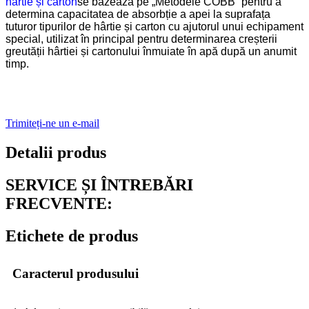
hârtie și carton
se bazează pe „Metodele COBB” pentru a
determina capacitatea de absorbție a apei la suprafața
tuturor tipurilor de hârtie și carton cu ajutorul unui echipament
special, utilizat în principal pentru determinarea creșterii
greutății hârtiei și cartonului înmuiate în apă după un anumit
timp.
Trimiteți-ne un e-mail
Detalii produs
SERVICE ȘI ÎNTREBĂRI
FRECVENTE:
Etichete de produs
Caracterul produsului