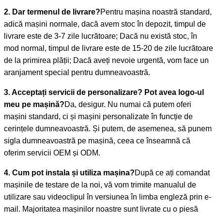
2. Dar termenul de livrare?
Pentru mașina noastră standard,
adică mașini normale, dacă avem stoc în depozit, timpul de
livrare este de 3-7 zile lucrătoare; Dacă nu există stoc, în
mod normal, timpul de livrare este de 15-20 de zile lucrătoare
de la primirea plății; Dacă aveți nevoie urgentă, vom face un
aranjament special pentru dumneavoastră.
3. Acceptați servicii de personalizare? Pot avea logo-ul
meu pe mașină?
Da, desigur. Nu numai că putem oferi
mașini standard, ci și mașini personalizate în funcție de
cerințele dumneavoastră. Și putem, de asemenea, să punem
sigla dumneavoastră pe mașină, ceea ce înseamnă că
oferim servicii OEM și ODM.
4. Cum pot instala și utiliza mașina?
După ce ați comandat
mașinile de testare de la noi, vă vom trimite manualul de
utilizare sau videoclipul în versiunea în limba engleză prin e-
mail. Majoritatea mașinilor noastre sunt livrate cu o piesă