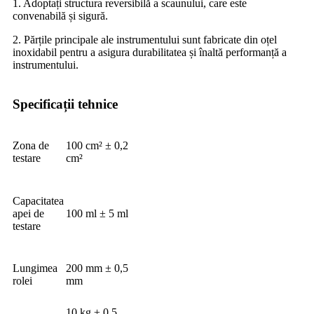
1. Adoptați structura reversibilă a scaunului, care este
convenabilă și sigură.
2. Părțile principale ale instrumentului sunt fabricate din oțel
inoxidabil pentru a asigura durabilitatea și înaltă performanță a
instrumentului.
Specificații tehnice
Zona de
100 cm² ± 0,2
testare
cm²
Capacitatea
apei de
100 ml ± 5 ml
testare
Lungimea
200 mm ± 0,5
rolei
mm
10 kg ± 0,5