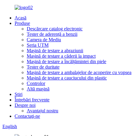
Acasă
Produse
Descărcare catalog electronic
Tester de aderență a benzii
Camera de Mediu
Seria UTM
Mașină de testare a abraziunii
Mașină de testare a căderii la impact
Mașină de testare a încălțămintei din piele
Tester de duritate
Mașină de testare a ambalajelor de acoperire cu vopsea
Mașină de testare a cauciucului din plastic
Controlor
Altă mașină
Ştiri
Întrebări frecvente
Despre noi
Avantajul nostru
Contactaţi-ne
English