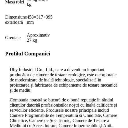
Masa rolei
kg
Dimensiune
458×317×395
exterioară
mm
Aproximativ
Greutate
27 kg
Profilul Companiei
Uby Industrial Co., Ltd., care a devenit un important
producător de camere de testare ecologice, este o corporație
de modernizare de înaltă tehnologie, specializată în
proiectarea și fabricarea de echipamente de testare mecanică
și de mediu;
Compania noastră se bucură de o bună reputație în rândul
clienților datorită profesioniștilor noștri cu înaltă calificare și
serviciilor eficiente. Produsele noastre principale includ
Camere Programabile de Temperatură și Umiditate, Camere
Climatice, Camere de Șoc Termic, Camere de Testare a
Mediului cu Acces Intrare, Camere Impermeabile și Anti-