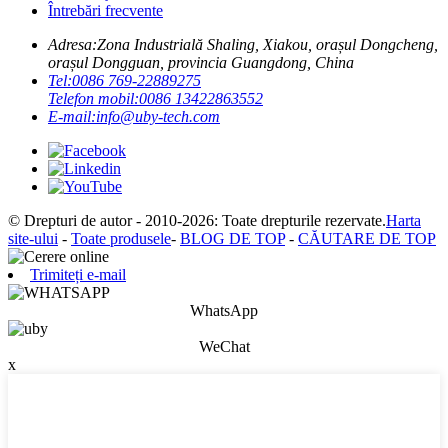
Întrebări frecvente
Adresa:
Zona Industrială Shaling, Xiakou, orașul Dongcheng,
orașul Dongguan, provincia Guangdong, China
Tel:
0086 769-22889275
Telefon mobil:
0086 13422863552
E-mail:
info@uby-tech.com
© Drepturi de autor - 2010-2026: Toate drepturile rezervate.
Harta
site-ului
-
Toate produsele
-
BLOG DE TOP
-
CĂUTARE DE TOP
Trimiteți e-mail
WhatsApp
WeChat
x