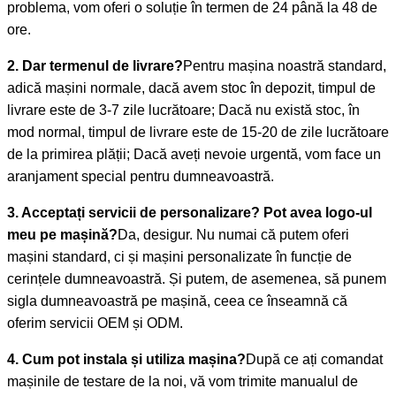
problema, vom oferi o soluție în termen de 24 până la 48 de
ore.
2. Dar termenul de livrare?
Pentru mașina noastră standard,
adică mașini normale, dacă avem stoc în depozit, timpul de
livrare este de 3-7 zile lucrătoare; Dacă nu există stoc, în
mod normal, timpul de livrare este de 15-20 de zile lucrătoare
de la primirea plății; Dacă aveți nevoie urgentă, vom face un
aranjament special pentru dumneavoastră.
3. Acceptați servicii de personalizare? Pot avea logo-ul
meu pe mașină?
Da, desigur. Nu numai că putem oferi
mașini standard, ci și mașini personalizate în funcție de
cerințele dumneavoastră. Și putem, de asemenea, să punem
sigla dumneavoastră pe mașină, ceea ce înseamnă că
oferim servicii OEM și ODM.
4. Cum pot instala și utiliza mașina?
După ce ați comandat
mașinile de testare de la noi, vă vom trimite manualul de