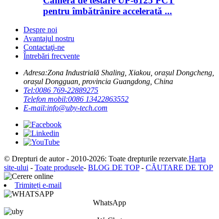
Cameră de testare UP-6125 PCT
pentru îmbătrânire accelerată ...
Despre noi
Avantajul nostru
Contactaţi-ne
Întrebări frecvente
Adresa:
Zona Industrială Shaling, Xiakou, orașul Dongcheng,
orașul Dongguan, provincia Guangdong, China
Tel:
0086 769-22889275
Telefon mobil:
0086 13422863552
E-mail:
info@uby-tech.com
© Drepturi de autor - 2010-2026: Toate drepturile rezervate.
Harta
site-ului
-
Toate produsele
-
BLOG DE TOP
-
CĂUTARE DE TOP
Trimiteți e-mail
WhatsApp