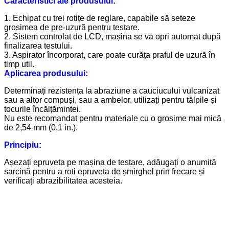
Caracteristici ale produsului:
1. Echipat cu trei rotițe de reglare, capabile să seteze
grosimea de pre-uzură pentru testare.
2. Sistem controlat de LCD, mașina se va opri automat după
finalizarea testului.
3. Aspirator încorporat, care poate curăța praful de uzură în
timp util.
Aplicarea produsului:
Determinați rezistența la abraziune a cauciucului vulcanizat
sau a altor compuși, sau a ambelor, utilizați pentru tălpile și
tocurile încălțămintei.
Nu este recomandat pentru materiale cu o grosime mai mică
de 2,54 mm (0,1 in.).
Principiu:
Așezați epruveta pe mașina de testare, adăugați o anumită
sarcină pentru a roti epruveta de șmirghel prin frecare și
verificați abrazibilitatea acesteia.