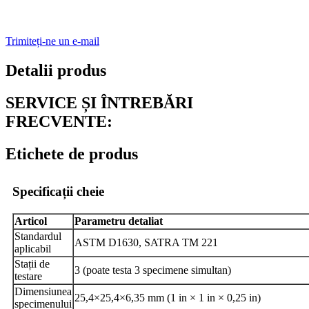
Trimiteți-ne un e-mail
Detalii produs
SERVICE ȘI ÎNTREBĂRI
FRECVENTE:
Etichete de produs
Specificații cheie
Articol
Parametru detaliat
Standardul
ASTM D1630, SATRA TM 221
aplicabil
Stații de
3 (poate testa 3 specimene simultan)
testare
Dimensiunea
25,4×25,4×6,35 mm (1 in × 1 in × 0,25 in)
specimenului