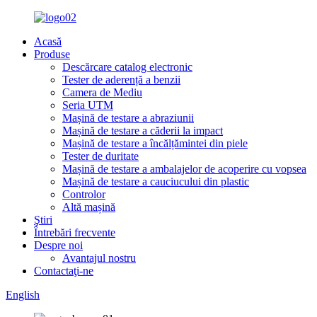
Acasă
Produse
Descărcare catalog electronic
Tester de aderență a benzii
Camera de Mediu
Seria UTM
Mașină de testare a abraziunii
Mașină de testare a căderii la impact
Mașină de testare a încălțămintei din piele
Tester de duritate
Mașină de testare a ambalajelor de acoperire cu vopsea
Mașină de testare a cauciucului din plastic
Controlor
Altă mașină
Ştiri
Întrebări frecvente
Despre noi
Avantajul nostru
Contactaţi-ne
English