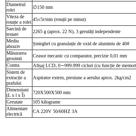
Diametrul
∅150 mm
rolei
Viteza de
45±5r/min (rotații pe minut)
rotație a rolei
Sarcină de
2265 g (aprox. 22 N), 3 greutăți independente
testare
Mediu
Șmirghel cu granulație de oxid de aluminiu de 40#
abraziv
Măsurarea
Ceasor mecanic cu comparator, precizie 0,01 mm
grosimii
Contra
Afișaj LCD, 0∼999.999 cicluri (cu funcție de memorie
Sistem de
extracție a
Aspirator extern, presiune a aerului aprox. 2kg/cm2
prafului
Dimensiuni
720X500X500 mm
(L x l x Î)
Greutate
105 kilograme
Alimentare
CA 220V 50/60HZ 3A
electrică