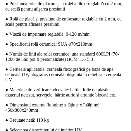
● Presiunea rolei de placare și a rolei anilox: reglabilă cu 2 mm,
cu scală pentru afișarea presiunii
● Rolă de placă și presiune de embosare: reglabile cu 2 mm, cu
scală pentru afișarea presiunii
● Viteză de imprimare reglabilă: 0-120 m/min
● Specificații rolă ceramică: SUA φ70x210mm
● Număr de linii ale rolei ceramice: una standard 600LPI (70-
1200 de linii pot fi personalizate) BCM: 1.6-5.3
● Cerneală aplicabilă: cerneală flexografică pe bază de apă,
cerneală UV, litografie, cerneală obișnuită în relief sau cerneală
UV
● Materiale de verificare adecvate: hârtie, folie de plastic,
material nețesut, șervețele, hârtie aurie și argintie blocată etc.
● Dimensiuni externe (lungime x lățime x înălțime):
450x800x240mm
● Greutate netă: 110 kg
● Selectarea dispozitivului de întărire UV