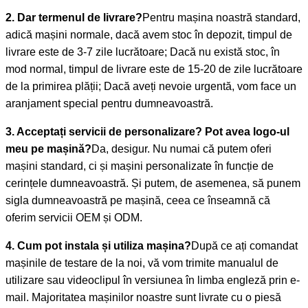
2. Dar termenul de livrare?
Pentru mașina noastră standard,
adică mașini normale, dacă avem stoc în depozit, timpul de
livrare este de 3-7 zile lucrătoare; Dacă nu există stoc, în
mod normal, timpul de livrare este de 15-20 de zile lucrătoare
de la primirea plății; Dacă aveți nevoie urgentă, vom face un
aranjament special pentru dumneavoastră.
3. Acceptați servicii de personalizare? Pot avea logo-ul
meu pe mașină?
Da, desigur. Nu numai că putem oferi
mașini standard, ci și mașini personalizate în funcție de
cerințele dumneavoastră. Și putem, de asemenea, să punem
sigla dumneavoastră pe mașină, ceea ce înseamnă că
oferim servicii OEM și ODM.
4. Cum pot instala și utiliza mașina?
După ce ați comandat
mașinile de testare de la noi, vă vom trimite manualul de
utilizare sau videoclipul în versiunea în limba engleză prin e-
mail. Majoritatea mașinilor noastre sunt livrate cu o piesă