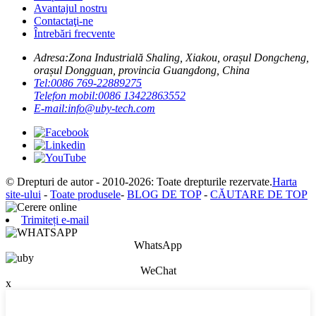
Avantajul nostru
Contactaţi-ne
Întrebări frecvente
Adresa:
Zona Industrială Shaling, Xiakou, orașul Dongcheng,
orașul Dongguan, provincia Guangdong, China
Tel:
0086 769-22889275
Telefon mobil:
0086 13422863552
E-mail:
info@uby-tech.com
© Drepturi de autor - 2010-2026: Toate drepturile rezervate.
Harta
site-ului
-
Toate produsele
-
BLOG DE TOP
-
CĂUTARE DE TOP
Trimiteți e-mail
WhatsApp
WeChat
x