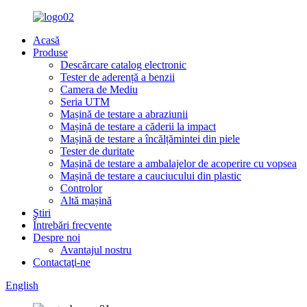
Acasă
Produse
Descărcare catalog electronic
Tester de aderență a benzii
Camera de Mediu
Seria UTM
Mașină de testare a abraziunii
Mașină de testare a căderii la impact
Mașină de testare a încălțămintei din piele
Tester de duritate
Mașină de testare a ambalajelor de acoperire cu vopsea
Mașină de testare a cauciucului din plastic
Controlor
Altă mașină
Ştiri
Întrebări frecvente
Despre noi
Avantajul nostru
Contactaţi-ne
English