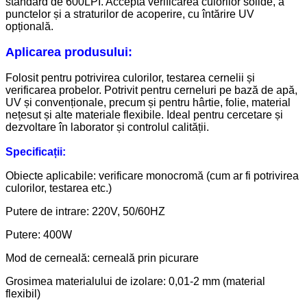
standard de 600LPI. Acceptă verificarea culorilor solide, a
punctelor și a straturilor de acoperire, cu întărire UV
opțională.
Aplicarea produsului:
Folosit pentru potrivirea culorilor, testarea cernelii și
verificarea probelor. Potrivit pentru cerneluri pe bază de apă,
UV și convenționale, precum și pentru hârtie, folie, material
nețesut și alte materiale flexibile. Ideal pentru cercetare și
dezvoltare în laborator și controlul calității.
Specificații:
Obiecte aplicabile: verificare monocromă (cum ar fi potrivirea
culorilor, testarea etc.)
Putere de intrare: 220V, 50/60HZ
Putere: 400W
Mod de cerneală: cerneală prin picurare
Grosimea materialului de izolare: 0,01-2 mm (material
flexibil)