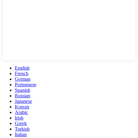
English
French
German
Portuguese
Spanish
Russian
Japanese
Korean
Arabic
Irish
Greek
Turkish
Italian