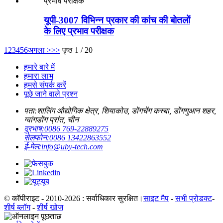
यूपी-3007 विभिन्न प्रकार की कांच की बोतलों
के लिए प्रभाव परीक्षक
1
2
3
4
5
6
अगला >
>>
पृष्ठ 1 / 20
हमारे बारे में
हमारा लाभ
हमसे संपर्क करें
पूछे जाने वाले प्रश्न
पता:
शालिंग औद्योगिक क्षेत्र, शियाकोउ, डोंगचेंग कस्बा, डोंगगुआन शहर,
ग्वांगडोंग प्रांत, चीन
दूरभाष:
0086 769-22889275
सेलफोन:
0086 13422863552
ई-मेल:
info@uby-tech.com
© कॉपीराइट - 2010-2026 : सर्वाधिकार सुरक्षित।
साइट मैप
-
सभी प्रोडक्ट
-
शीर्ष ब्लॉग
-
शीर्ष खोज