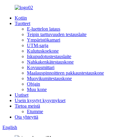
Kotiin
Tuotteet
E-luettelon lataus
Teipin tarttuvuuden testauslaite
Ympäristökamari
UTM-sarja
Kulutuskoekone
Iskupudotustestauslaite
Nahkakenkätestauskone
Kovuusmittari
Maalauspinnoitteen pakkaustestauskone
Muovikumitestauskone
Ohjain
Muu kone
Uutiset
Usein kysytyt kysymykset
Tietoa meistä
Etumme
Ota yhteyttä
English