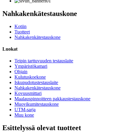
Nahkakenkätestauskone
Kotiin
Tuotteet
Nahkakenkätestauskone
Luokat
Teipin tarttuvuuden testauslaite
Ympäristökamari
Ohjain
Kulutuskoekone
Iskupudotustestauslaite
Nahkakenkätestauskone
Kovuusmittari
Maalauspinnoitteen pakkaustestauskone
Muovikumitestauskone
UTM-sarja
Muu kone
Esittelyssä olevat tuotteet