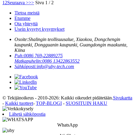
1
2
Seuraava >
>>
Sivu 1 / 2
Tietoa meistä
Etumme
Ota yhteyttä
Usein kysytyt kysymykset
Osoite:
Shalingin teollisuusalue, Xiaokou, Dongchengin
kaupunki, Dongguanin kaupunki, Guangdongin maakunta,
Kiina
Puh:
0086 769-22889275
Matkapuhelin:
0086 13422863552
Sähköposti:
info@uby-tech.com
© Tekijänoikeus - 2010-2026: Kaikki oikeudet pidätetään.
Sivukartta
-
Kaikki tuotteet
-
TOP-BLOGI
-
SUOSITUIN HAKU
Lähetä sähköpostia
WhatsApp