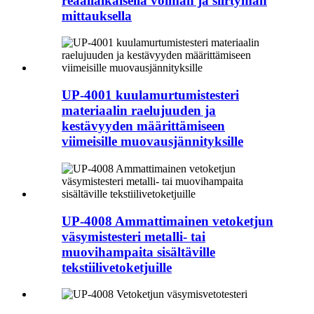
reaaliaikaisella voiman ja siirtymän
mittauksella
UP-4001 kuulamurtumistesteri
materiaalin raelujuuden ja
kestävyyden määrittämiseen
viimeisille muovausjännityksille
UP-4008 Ammattimainen vetoketjun
väsymistesteri metalli- tai
muovihampaita sisältäville
tekstiilivetoketjuille